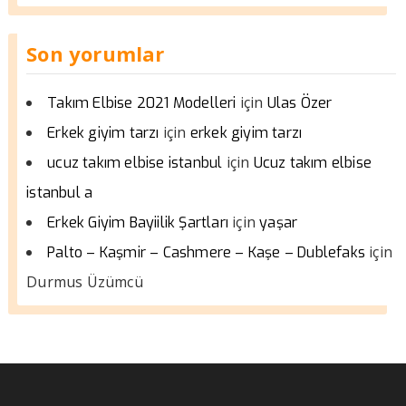
Son yorumlar
için
Takım Elbise 2021 Modelleri
Ulas Özer
için
Erkek giyim tarzı
erkek giyim tarzı
için
ucuz takım elbise istanbul
Ucuz takım elbise
istanbul a
için
Erkek Giyim Bayiilik Şartları
yaşar
için
Palto – Kaşmir – Cashmere – Kaşe – Dublefaks
Durmus Üzümcü