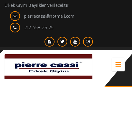
Erkek Giyim Bayilikler Verilecektir
pierrecassi@hotmail.com
212 458 25 25
Erkek Beyaz gömlekler