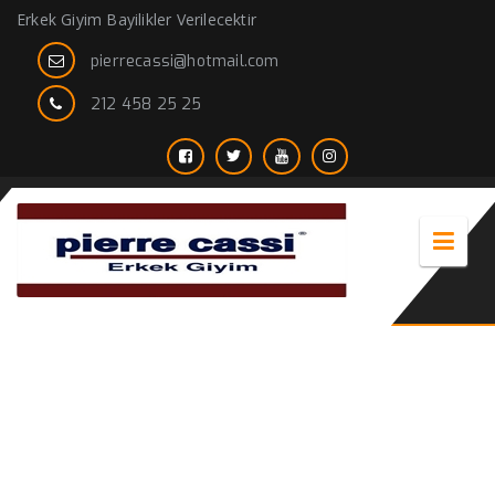
Erkek Giyim Bayilikler Verilecektir
pierrecassi@hotmail.com
212 458 25 25
Damatlık Modelleri 2021