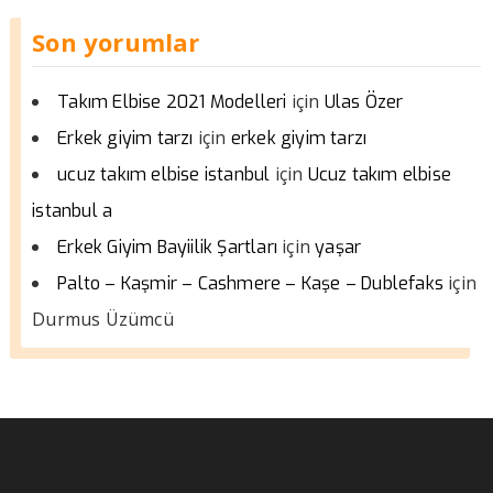
Son yorumlar
için
Takım Elbise 2021 Modelleri
Ulas Özer
için
Erkek giyim tarzı
erkek giyim tarzı
için
ucuz takım elbise istanbul
Ucuz takım elbise
istanbul a
için
Erkek Giyim Bayiilik Şartları
yaşar
için
Palto – Kaşmir – Cashmere – Kaşe – Dublefaks
Durmus Üzümcü