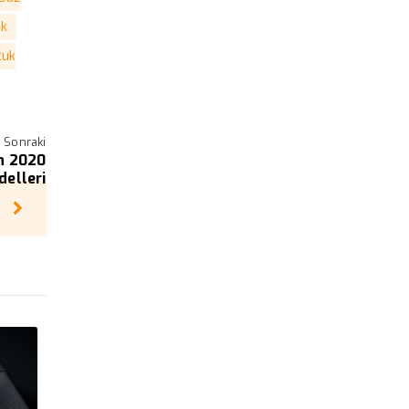
ek
cuk
Sonraki
n 2020
elleri