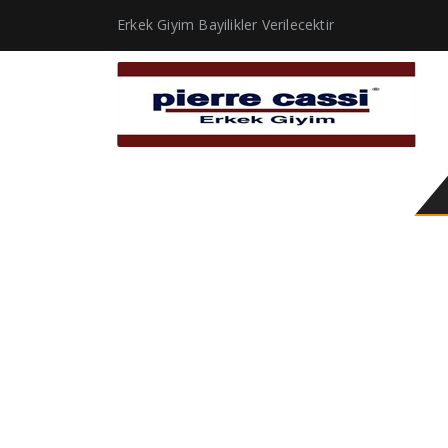
Erkek Giyim Bayilikler Verilecektir
Çocuk Gömlek 2 – 17 Y