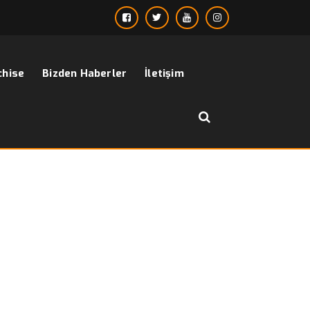
chise
Bizden Haberler
İletişim
››
››
Çocuk Gömlek 2 – 17 Yaş Arası
sayfa
Bizden Haberler