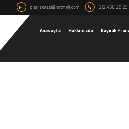
pierrecassi@hotmail.com
212 458 25 25
Anasayfa
Hakkımızda
Bayiilik Fran
aş Arası
Ana