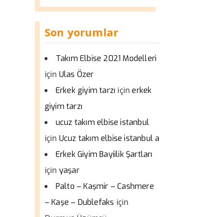
Son yorumlar
Takım Elbise 2021 Modelleri
için
Ulas Özer
için
Erkek giyim tarzı
erkek
giyim tarzı
ucuz takım elbise istanbul
için
Ucuz takım elbise istanbul a
Erkek Giyim Bayiilik Şartları
için
yaşar
Palto – Kaşmir – Cashmere
için
– Kaşe – Dublefaks