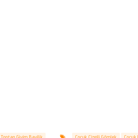
Toptan Giyim Bayilik
Çocuk Çizgili Gömlek
Çocuk 