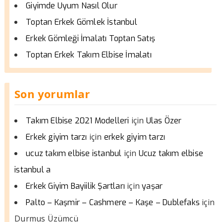
Giyimde Uyum Nasıl Olur
Toptan Erkek Gömlek İstanbul
Erkek Gömleği İmalatı Toptan Satış
Toptan Erkek Takım Elbise İmalatı
Son yorumlar
için
Takım Elbise 2021 Modelleri
Ulas Özer
için
Erkek giyim tarzı
erkek giyim tarzı
için
ucuz takım elbise istanbul
Ucuz takım elbise
istanbul a
için
Erkek Giyim Bayiilik Şartları
yaşar
için
Palto – Kaşmir – Cashmere – Kaşe – Dublefaks
Durmus Üzümcü