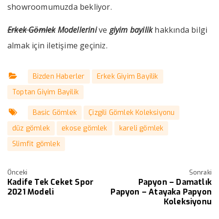
showroomumuzda bekliyor.
Erkek Gömlek
Modellerini
ve
giyim bayilik
hakkında bilgi
almak için iletişime geçiniz.
Bizden Haberler
Erkek Giyim Bayilik
Toptan Giyim Bayilik
Basic Gömlek
Çizgili Gömlek Koleksiyonu
düz gömlek
ekose gömlek
kareli gömlek
Slimfit gömlek
Önceki
Sonraki
Kadife Tek Ceket Spor
Papyon – Damatlık
2021 Modeli
Papyon – Atayaka Papyon
Koleksiyonu