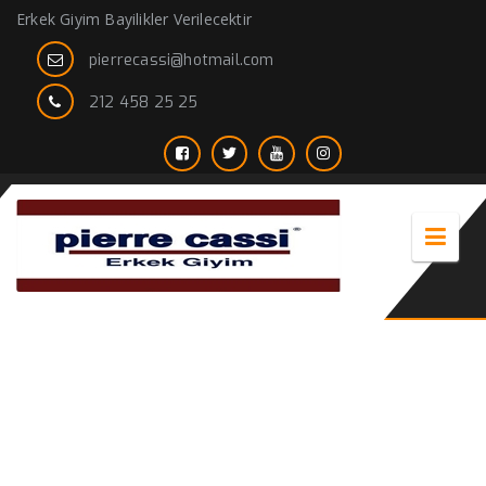
Erkek Giyim Bayilikler Verilecektir
pierrecassi@hotmail.com
212 458 25 25
Çizgili Gömlek Koleksiyonu