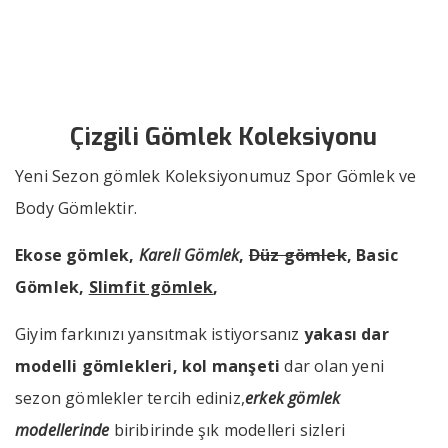
››
››
Çizgili Gömlek Koleksiyonu
Anasayfa
Bizden Haberler
Çizgili Gömlek Koleksiyonu
Yeni Sezon gömlek Koleksiyonumuz Spor Gömlek ve
Body Gömlektir.
Ekose gömlek,
Kareli Gömlek
,
Düz gömlek
, Basic
Gömlek,
Slimfit gömlek
,
Giyim farkınızı yansıtmak istiyorsanız
yakası dar
modelli gömlekleri,
kol manşeti
dar olan yeni
sezon gömlekler tercih ediniz,
erkek gömlek
modellerinde
biribirinde şık modelleri sizleri