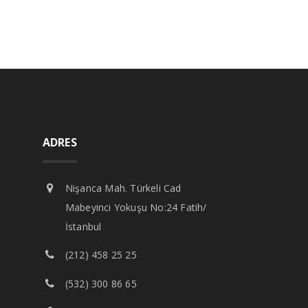
ADRES
Nişanca Mah. Türkeli Cad
Mabeyinci Yokuşu No:24 Fatih/
İstanbul
(212) 458 25 25
(532) 300 86 65