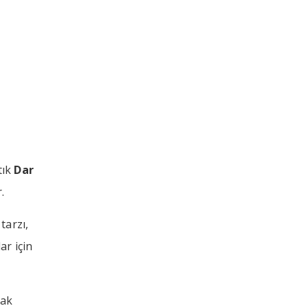
tık
Dar
.
tarzı,
ar için
rak