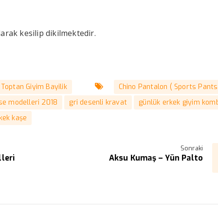
rak kesilip dikilmektedir.
Toptan Giyim Bayilik
Chino Pantalon ( Sports Pants
ise modelleri 2018
gri desenli kravat
günlük erkek giyim komb
kek kaşe
Sonraki
leri
Aksu Kumaş – Yün Palto