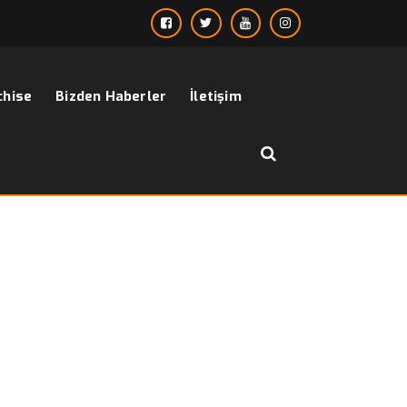
chise
Bizden Haberler
İletişim
››
››
Chino Pantalon ( Sports Pants )
sayfa
Bizden Haberler