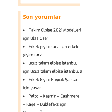
Son yorumlar
Takım Elbise 2021 Modelleri
için
Ulas Özer
için
Erkek giyim tarzı
erkek
giyim tarzı
ucuz takım elbise istanbul
için
Ucuz takım elbise istanbul a
Erkek Giyim Bayiilik Şartları
için
yaşar
Palto – Kaşmir – Cashmere
için
– Kaşe – Dublefaks