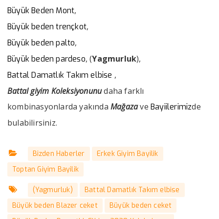
,
Büyük Beden Mont
,
Büyük beden trençkot
,
Büyük beden palto
, (
Yagmurluk
),
Büyük beden pardeso
,
Battal Damatlık Takım elbise
Battal giyim Koleksiyonunu
daha farklı
kombinasyonlarda yakında
Mağaza
ve
de
Bayiilerimiz
bulabilirsiniz.
Bizden Haberler
Erkek Giyim Bayilik
Toptan Giyim Bayilik
(Yagmurluk)
Battal Damatlık Takım elbise
Büyük beden Blazer ceket
Büyük beden ceket