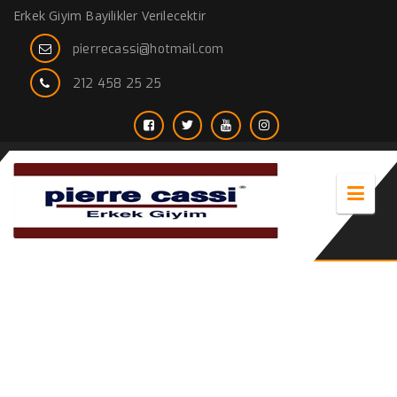
Erkek Giyim Bayilikler Verilecektir
pierrecassi@hotmail.com
212 458 25 25
Büyük Beden Damatlık