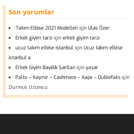
Son yorumlar
için
Takım Elbise 2021 Modelleri
Ulas Özer
için
Erkek giyim tarzı
erkek giyim tarzı
için
ucuz takım elbise istanbul
Ucuz takım elbise
istanbul a
için
Erkek Giyim Bayiilik Şartları
yaşar
için
Palto – Kaşmir – Cashmere – Kaşe – Dublefaks
Durmus Üzümcü