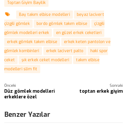
Toptan Giyim Bayilik
Bay takım elbise modelleri
beyaz lacivert
çizgili gömlek
bordo gömlek takım elbise
çizgili
gömlek modelleri erkek
en güzel erkek ceketleri
erkek gömlek takım elbise
erkek keten pantolon ve
gömlek kombinleri
erkek lacivert palto
haki spor
ceket
şık erkek ceket modelleri
takım elbise
modelleri slim fit
Önceki
Sonraki
Düz gömlek modelleri
toptan erkek giyim
erkeklere özel
Benzer Yazılar