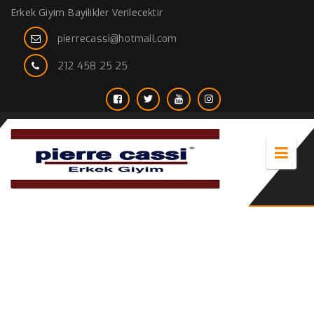
Erkek Giyim Bayilikler Verilecektir
pierrecassi@hotmail.com
212 458 25 25
Bay Takım elbise Modelleri