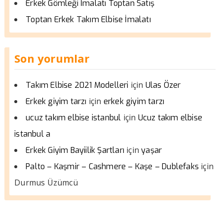
Erkek Gömleği İmalatı Toptan Satış
Toptan Erkek Takım Elbise İmalatı
Son yorumlar
için
Takım Elbise 2021 Modelleri
Ulas Özer
için
Erkek giyim tarzı
erkek giyim tarzı
için
ucuz takım elbise istanbul
Ucuz takım elbise
istanbul a
için
Erkek Giyim Bayiilik Şartları
yaşar
için
Palto – Kaşmir – Cashmere – Kaşe – Dublefaks
Durmus Üzümcü