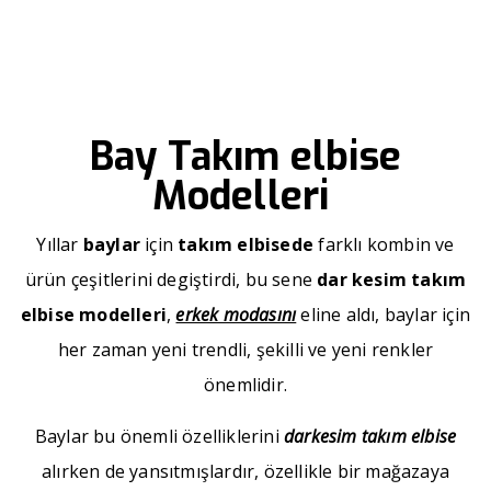
››
››
Bay Takım elbise Modelleri
Anasayfa
Bizden Haberler
Bay Takım elbise
Modelleri
Yıllar
baylar
için
takım elbisede
farklı kombin ve
ürün çeşitlerini degiştirdi, bu sene
dar kesim takım
elbise modelleri
,
erkek modasını
eline aldı, baylar için
her zaman yeni trendli, şekilli ve yeni renkler
önemlidir.
Baylar bu önemli özelliklerini
darkesim takım elbise
alırken de yansıtmışlardır, özellikle bir mağazaya