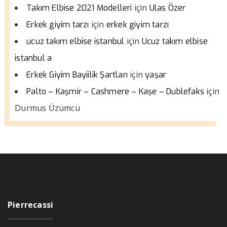
için
Takım Elbise 2021 Modelleri
Ulas Özer
için
Erkek giyim tarzı
erkek giyim tarzı
için
ucuz takım elbise istanbul
Ucuz takım elbise
istanbul a
için
Erkek Giyim Bayiilik Şartları
yaşar
için
Palto – Kaşmir – Cashmere – Kaşe – Dublefaks
Durmus Üzümcü
Pierrecassi