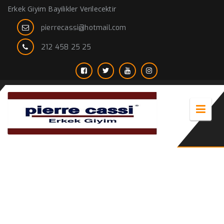
Erkek Giyim Bayilikler Verilecektir
pierrecassi@hotmail.com
212 458 25 25
Battal Giyim – Büyük Beden