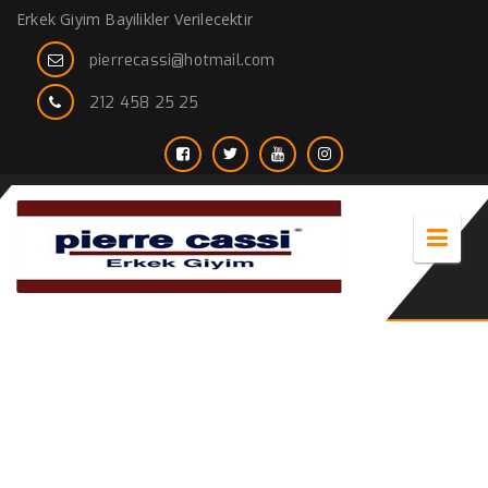
Erkek Giyim Bayilikler Verilecektir
pierrecassi@hotmail.com
212 458 25 25
2020 erkek Trençkot