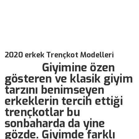
Modelleri
››
››
2020 erkek Trençkot Modelleri
Anasayfa
Bizden Haberler
2020 erkek Trençkot Modelleri
Giyimine özen
gösteren ve klasik giyim
tarzını benimseyen
erkeklerin tercih ettiği
trençkotlar bu
sonbaharda da yine
gözde. Giyimde farklı