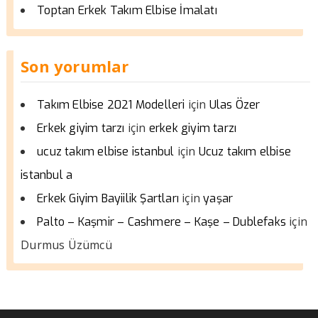
Toptan Erkek Takım Elbise İmalatı
Son yorumlar
için
Takım Elbise 2021 Modelleri
Ulas Özer
için
Erkek giyim tarzı
erkek giyim tarzı
için
ucuz takım elbise istanbul
Ucuz takım elbise
istanbul a
için
Erkek Giyim Bayiilik Şartları
yaşar
için
Palto – Kaşmir – Cashmere – Kaşe – Dublefaks
Durmus Üzümcü