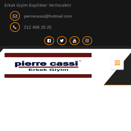
Erkek Giyim Bayilikler Verilecektir
pierrecassi@hotmail.com
212 458 25 25