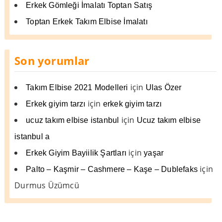
Erkek Gömleği İmalatı Toptan Satış
Toptan Erkek Takım Elbise İmalatı
Son yorumlar
için
Takım Elbise 2021 Modelleri
Ulas Özer
için
Erkek giyim tarzı
erkek giyim tarzı
için
ucuz takım elbise istanbul
Ucuz takım elbise
istanbul a
için
Erkek Giyim Bayiilik Şartları
yaşar
için
Palto – Kaşmir – Cashmere – Kaşe – Dublefaks
Durmus Üzümcü