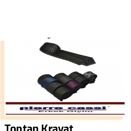
››
zincirli kravat iğnesi
Anasayfa
Toptan Kravat