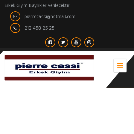
Erkek Giyim Bayilikler Verilecektir
pierrecassi@hotmail.com
212 458 25 25
zincirli kravat iğnesi