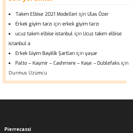
için
Takım Elbise 2021 Modelleri
Ulas Özer
için
Erkek giyim tarzı
erkek giyim tarzı
için
ucuz takım elbise istanbul
Ucuz takım elbise
istanbul a
için
Erkek Giyim Bayiilik Şartları
yaşar
için
Palto – Kaşmir – Cashmere – Kaşe – Dublefaks
Durmus Üzümcü
Pierrecassi