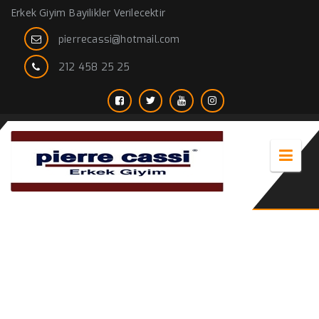
Erkek Giyim Bayilikler Verilecektir
pierrecassi@hotmail.com
212 458 25 25
Yünlü Düz gömlek