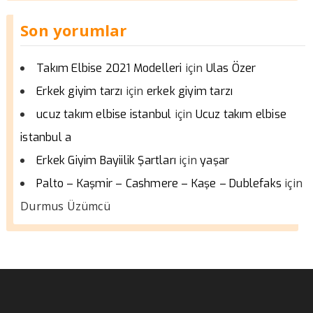
Son yorumlar
için
Takım Elbise 2021 Modelleri
Ulas Özer
için
Erkek giyim tarzı
erkek giyim tarzı
için
ucuz takım elbise istanbul
Ucuz takım elbise
istanbul a
için
Erkek Giyim Bayiilik Şartları
yaşar
için
Palto – Kaşmir – Cashmere – Kaşe – Dublefaks
Durmus Üzümcü