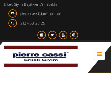
Erkek Giyim Bayilikler Verilecektir
pierrecassi@hotmail.com
212 458 25 25
Yeni oluşumlar