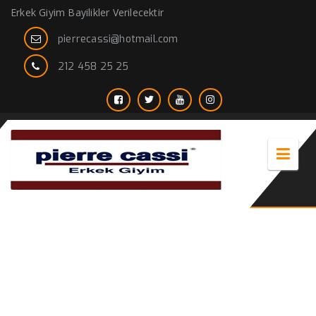
Erkek Giyim Bayilikler Verilecektir
pierrecassi@hotmail.com
212 458 25 25
yeni moda montlar erkek