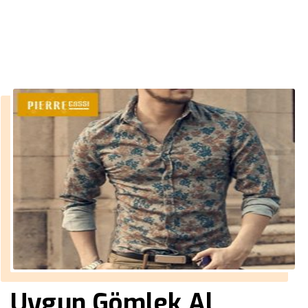
››
yeni moda montlar erkek
Anasayfa
Uygun Gömlek Al