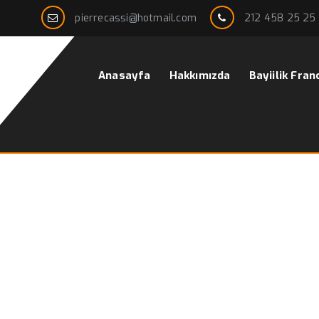
pierrecassi@hotmail.com
212 458 25 25
Anasayfa
Hakkımızda
Bayiilik Fran
de