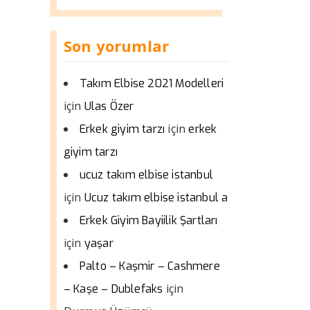
Son yorumlar
Takım Elbise 2021 Modelleri
için
Ulas Özer
için
Erkek giyim tarzı
erkek
giyim tarzı
ucuz takım elbise istanbul
için
Ucuz takım elbise istanbul a
Erkek Giyim Bayiilik Şartları
için
yaşar
Palto – Kaşmir – Cashmere
için
– Kaşe – Dublefaks