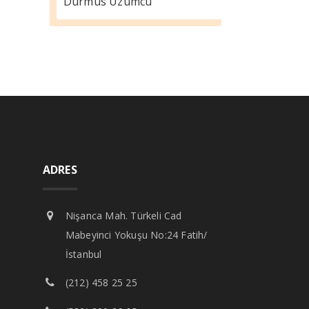
Durmus Üzümcü
ADRES
Nişanca Mah. Türkeli Cad
Mabeyinci Yokuşu No:24 Fatih/
İstanbul
(212) 458 25 25