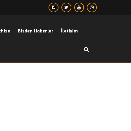
chise
Bizden Haberler
İletişim
››
Yelek Flar Modellerinde
Anasayfa