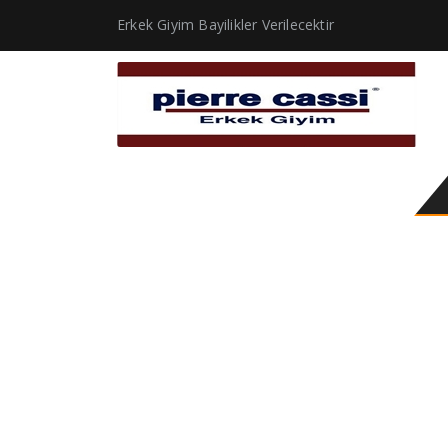
Erkek Giyim Bayilikler Verilecektir
Yelek Flar Modellerin