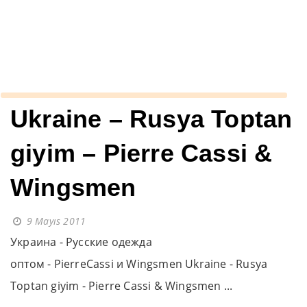
››
yazlık giyim
Anasayfa
Ukraine – Rusya Toptan
giyim – Pierre Cassi &
Wingsmen
9 Mayıs 2011
Украина - Русские одежда
оптом - PierreCassi и Wingsmen Ukraine - Rusya
Toptan giyim - Pierre Cassi & Wingsmen ...