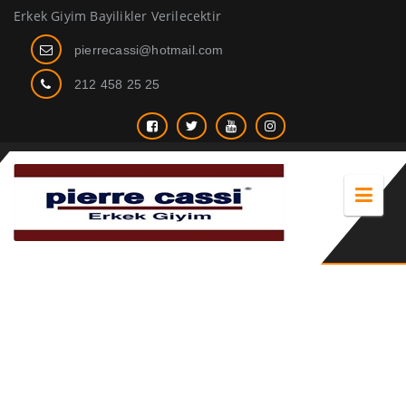
Erkek Giyim Bayilikler Verilecektir
pierrecassi@hotmail.com
212 458 25 25
yazlık giyim