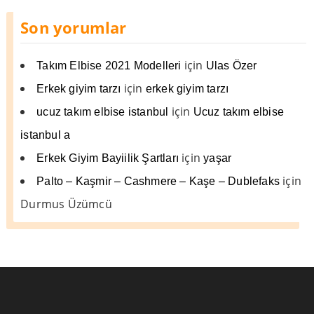
Son yorumlar
için
Takım Elbise 2021 Modelleri
Ulas Özer
için
Erkek giyim tarzı
erkek giyim tarzı
için
ucuz takım elbise istanbul
Ucuz takım elbise
istanbul a
için
Erkek Giyim Bayiilik Şartları
yaşar
için
Palto – Kaşmir – Cashmere – Kaşe – Dublefaks
Durmus Üzümcü