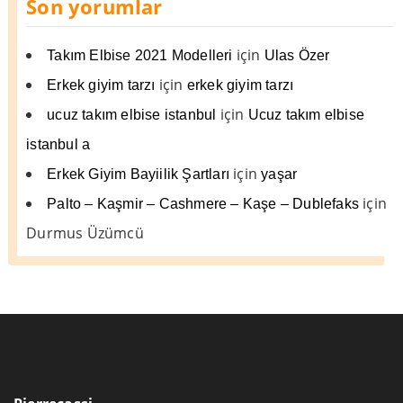
Son yorumlar
için
Takım Elbise 2021 Modelleri
Ulas Özer
için
Erkek giyim tarzı
erkek giyim tarzı
için
ucuz takım elbise istanbul
Ucuz takım elbise
istanbul a
için
Erkek Giyim Bayiilik Şartları
yaşar
için
Palto – Kaşmir – Cashmere – Kaşe – Dublefaks
Durmus Üzümcü