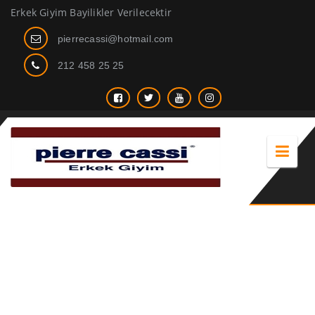
Erkek Giyim Bayilikler Verilecektir
pierrecassi@hotmail.com
212 458 25 25
yazlık erkek takım kombinleri