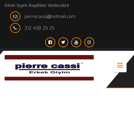
Erkek Giyim Bayilikler Verilecektir
pierrecassi@hotmail.com
212 458 25 25
yazlik erkek mont