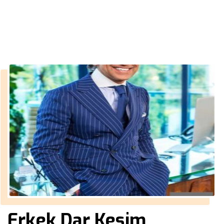
››
yazlik erkek mont
Anasayfa
Erkek Dar Kesim