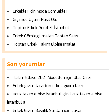
Erkekler İçin Moda Gömlekler
Giyimde Uyum Nasıl Olur
Toptan Erkek Gömlek İstanbul
Erkek Gömleği İmalatı Toptan Satış
Toptan Erkek Takım Elbise İmalatı
Son yorumlar
için
Takım Elbise 2021 Modelleri
Ulas Özer
için
Erkek giyim tarzı
erkek giyim tarzı
için
ucuz takım elbise istanbul
Ucuz takım elbise
istanbul a
için
Erkek Giyim Bayiilik Şartları
yaşar