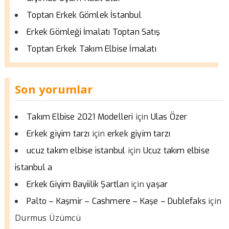
Toptan Erkek Gömlek İstanbul
Erkek Gömleği İmalatı Toptan Satış
Toptan Erkek Takım Elbise İmalatı
Son yorumlar
için
Takım Elbise 2021 Modelleri
Ulas Özer
için
Erkek giyim tarzı
erkek giyim tarzı
için
ucuz takım elbise istanbul
Ucuz takım elbise
istanbul a
için
Erkek Giyim Bayiilik Şartları
yaşar
için
Palto – Kaşmir – Cashmere – Kaşe – Dublefaks
Durmus Üzümcü