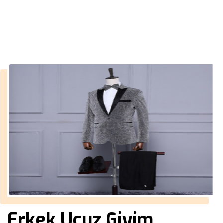
››
yakalı mont erkek
Anasayfa
Erkek Ucuz Giyim