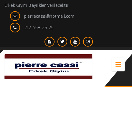
Erkek Giyim Bayilikler Verilecektir
pierrecassi@hotmail.com
212 458 25 25
yakalı mont erkek