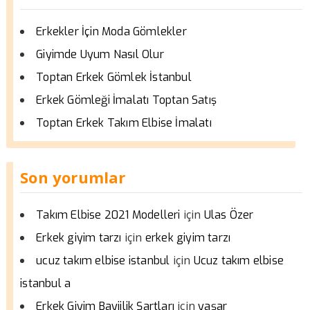
Erkekler İçin Moda Gömlekler
Giyimde Uyum Nasıl Olur
Toptan Erkek Gömlek İstanbul
Erkek Gömleği İmalatı Toptan Satış
Toptan Erkek Takım Elbise İmalatı
Son yorumlar
için
Takım Elbise 2021 Modelleri
Ulas Özer
için
Erkek giyim tarzı
erkek giyim tarzı
için
ucuz takım elbise istanbul
Ucuz takım elbise
istanbul a
için
Erkek Giyim Bayiilik Şartları
yaşar