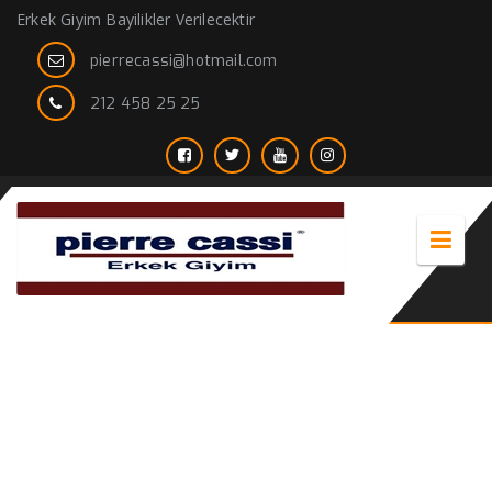
Erkek Giyim Bayilikler Verilecektir
pierrecassi@hotmail.com
212 458 25 25
yağmurluk mont erkek