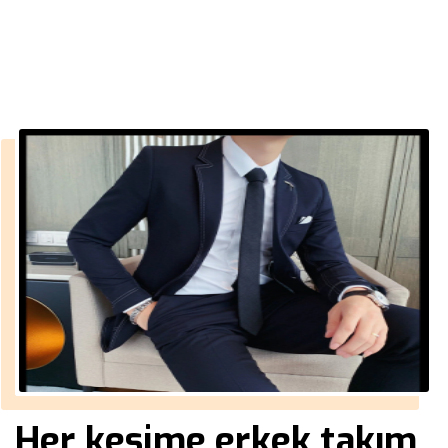
››
yağmurluk mont erkek
Anasayfa
Her kesime erkek takım