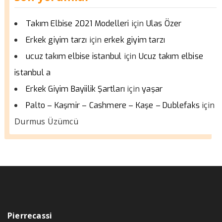
için
Takım Elbise 2021 Modelleri
Ulas Özer
için
Erkek giyim tarzı
erkek giyim tarzı
için
ucuz takım elbise istanbul
Ucuz takım elbise
istanbul a
için
Erkek Giyim Bayiilik Şartları
yaşar
için
Palto – Kaşmir – Cashmere – Kaşe – Dublefaks
Durmus Üzümcü
Pierrecassi