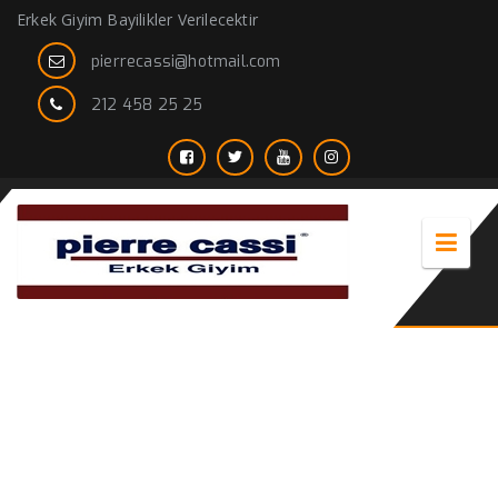
Erkek Giyim Bayilikler Verilecektir
pierrecassi@hotmail.com
212 458 25 25
Vintage erkek giyimi