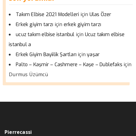
için
Takım Elbise 2021 Modelleri
Ulas Özer
için
Erkek giyim tarzı
erkek giyim tarzı
için
ucuz takım elbise istanbul
Ucuz takım elbise
istanbul a
için
Erkek Giyim Bayiilik Şartları
yaşar
için
Palto – Kaşmir – Cashmere – Kaşe – Dublefaks
Durmus Üzümcü
Pierrecassi