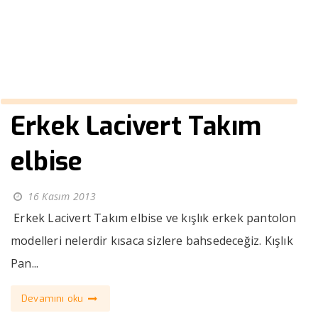
››
uzun kaşe palto erkek
Anasayfa
Erkek Lacivert Takım
elbise
16 Kasım 2013
Erkek Lacivert Takım elbise ve kışlık erkek pantolon
modelleri nelerdir kısaca sizlere bahsedeceğiz. Kışlık
Pan...
Devamını oku