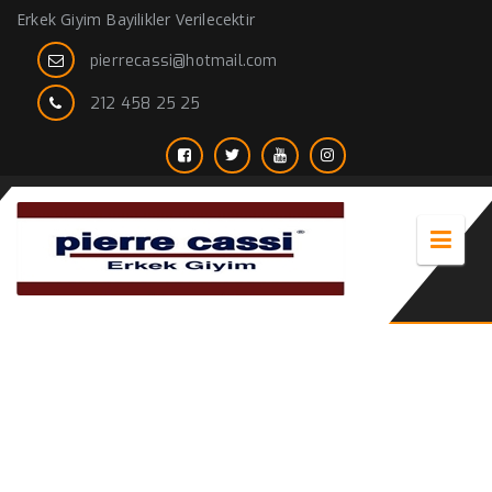
Erkek Giyim Bayilikler Verilecektir
pierrecassi@hotmail.com
212 458 25 25
uzun kaşe palto erkek