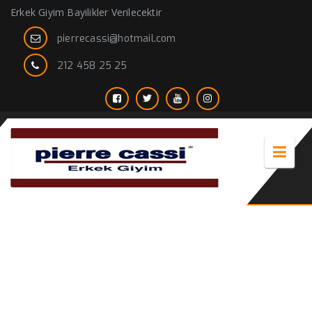
Erkek Giyim Bayilikler Verilecektir
pierrecassi@hotmail.com
212 458 25 25
Ukrayna – Rusya – Polonya