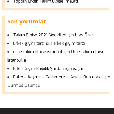
Toptan Erkek Takım Elbise İmalatı
Son yorumlar
için
Takım Elbise 2021 Modelleri
Ulas Özer
için
Erkek giyim tarzı
erkek giyim tarzı
için
ucuz takım elbise istanbul
Ucuz takım elbise
istanbul a
için
Erkek Giyim Bayiilik Şartları
yaşar
için
Palto – Kaşmir – Cashmere – Kaşe – Dublefaks
Durmus Üzümcü