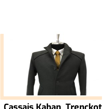
››
ucuz gömlek
Anasayfa
Cassais Kaban, Trençkot