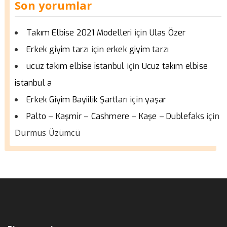
Son yorumlar
için
Takım Elbise 2021 Modelleri
Ulas Özer
için
Erkek giyim tarzı
erkek giyim tarzı
için
ucuz takım elbise istanbul
Ucuz takım elbise
istanbul a
için
Erkek Giyim Bayiilik Şartları
yaşar
için
Palto – Kaşmir – Cashmere – Kaşe – Dublefaks
Durmus Üzümcü