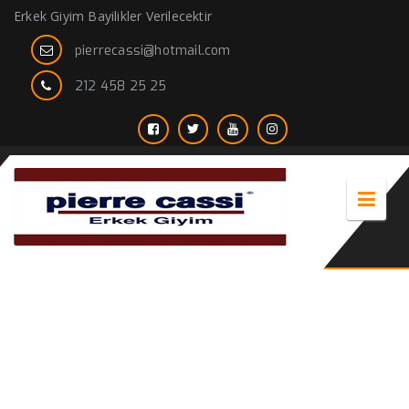
Erkek Giyim Bayilikler Verilecektir
pierrecassi@hotmail.com
212 458 25 25
ucuz gömlek