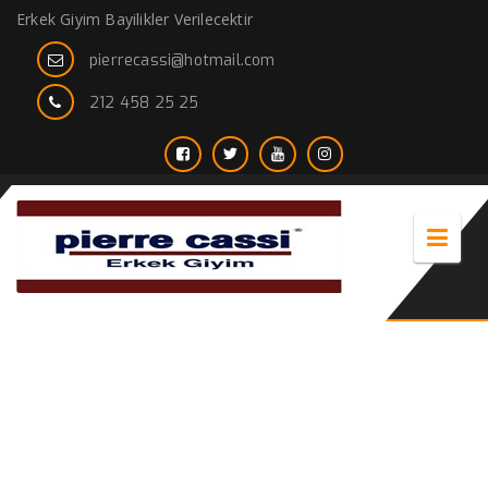
Erkek Giyim Bayilikler Verilecektir
pierrecassi@hotmail.com
212 458 25 25
toptan takım elbise fiyatları