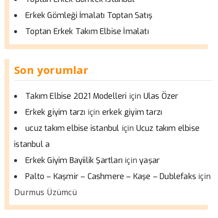
Erkek Gömleği İmalatı Toptan Satış
Toptan Erkek Takım Elbise İmalatı
Son yorumlar
için
Takım Elbise 2021 Modelleri
Ulas Özer
için
Erkek giyim tarzı
erkek giyim tarzı
için
ucuz takım elbise istanbul
Ucuz takım elbise
istanbul a
için
Erkek Giyim Bayiilik Şartları
yaşar
için
Palto – Kaşmir – Cashmere – Kaşe – Dublefaks
Durmus Üzümcü