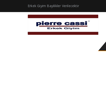
Erkek Giyim Bayilikler Verilecektir
Toptan çocuk takım elb