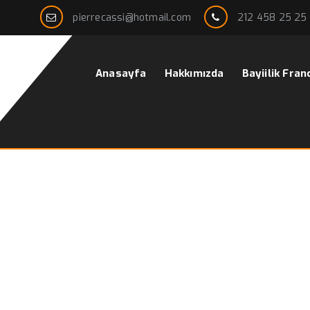
pierrecassi@hotmail.com
212 458 25 25
Anasayfa
Hakkımızda
Bayiilik Fran
iseleri