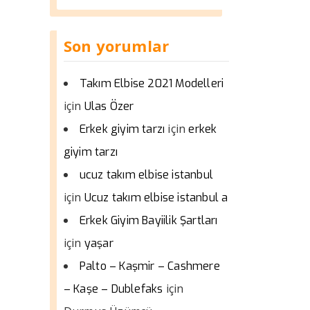
Son yorumlar
Takım Elbise 2021 Modelleri
için
Ulas Özer
için
Erkek giyim tarzı
erkek
giyim tarzı
ucuz takım elbise istanbul
için
Ucuz takım elbise istanbul a
Erkek Giyim Bayiilik Şartları
için
yaşar
Palto – Kaşmir – Cashmere
için
– Kaşe – Dublefaks