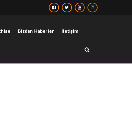
chise
Bizden Haberler
İletişim
››
Toptan çocuk takım elbiseleri
Anasayfa