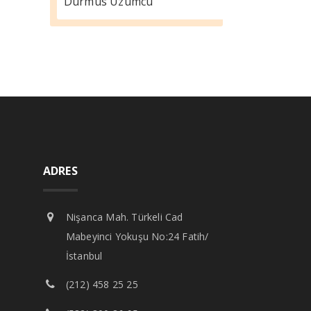
Durmus Üzümcü
ADRES
Nişanca Mah. Türkeli Cad
Mabeyinci Yokuşu No:24 Fatih/
İstanbul
(212) 458 25 25