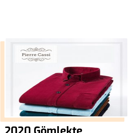
››
tek erkek ceket
Anasayfa
2020 Gömlekte