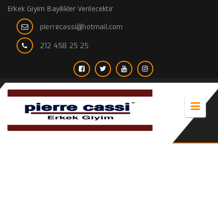
Erkek Giyim Bayilikler Verilecektir
pierrecassi@hotmail.com
212 458 25 25
tek erkek ceket