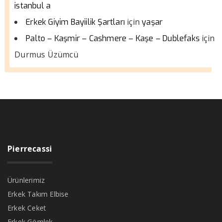
istanbul a
için
Erkek Giyim Bayiilik Şartları
yaşar
için
Palto – Kaşmir – Cashmere – Kaşe – Dublefaks
Durmus Üzümcü
Pierrecassi
Ürünlerimiz
Erkek Takım Elbise
Erkek Ceket
Erkek Gömlek