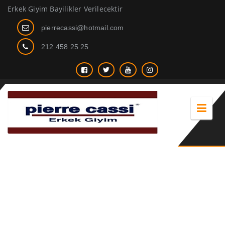
Erkek Giyim Bayilikler Verilecektir
pierrecassi@hotmail.com
212 458 25 25
tek ceket spor