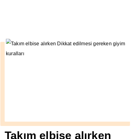
››
tek ceket spor
Anasayfa
Takım elbise alırken