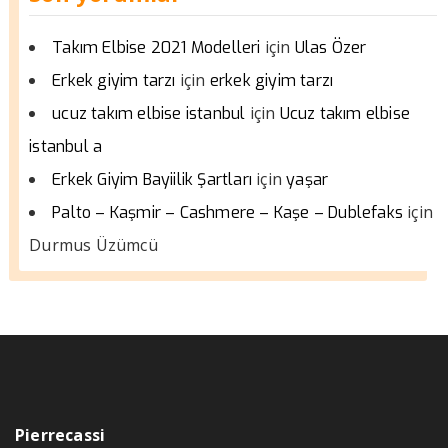
için
Takım Elbise 2021 Modelleri
Ulas Özer
için
Erkek giyim tarzı
erkek giyim tarzı
için
ucuz takım elbise istanbul
Ucuz takım elbise
istanbul a
için
Erkek Giyim Bayiilik Şartları
yaşar
için
Palto – Kaşmir – Cashmere – Kaşe – Dublefaks
Durmus Üzümcü
Pierrecassi