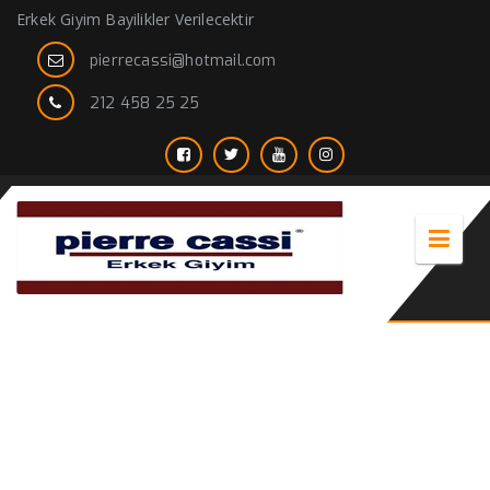
Erkek Giyim Bayilikler Verilecektir
pierrecassi@hotmail.com
212 458 25 25
takım elbisenin