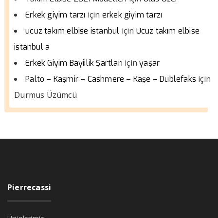
için
Erkek giyim tarzı
erkek giyim tarzı
için
ucuz takım elbise istanbul
Ucuz takım elbise
istanbul a
için
Erkek Giyim Bayiilik Şartları
yaşar
için
Palto – Kaşmir – Cashmere – Kaşe – Dublefaks
Durmus Üzümcü
Pierrecassi