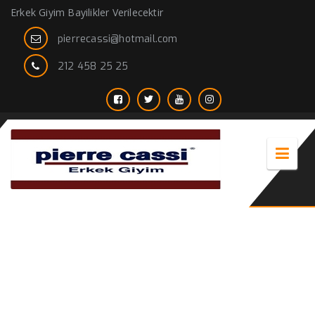
Erkek Giyim Bayilikler Verilecektir
pierrecassi@hotmail.com
212 458 25 25
takım elbise sipariş