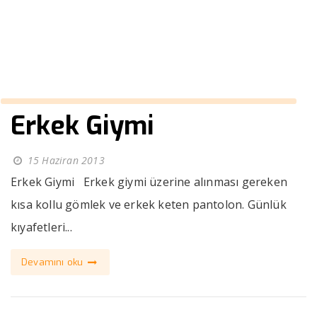
››
takım elbise gri renk
Anasayfa
Erkek Giymi
15 Haziran 2013
Erkek Giymi Erkek giymi üzerine alınması gereken
kısa kollu gömlek ve erkek keten pantolon. Günlük
kıyafetleri...
Devamını oku