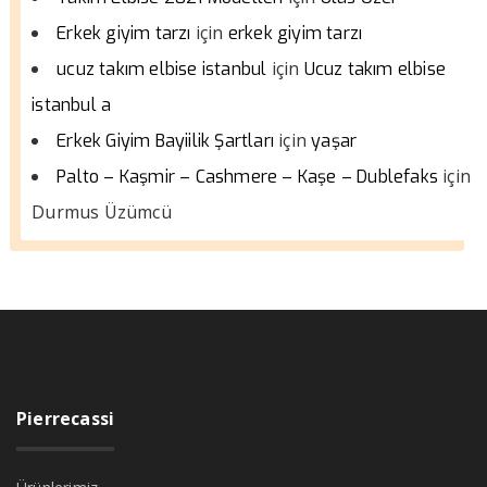
için
Erkek giyim tarzı
erkek giyim tarzı
için
ucuz takım elbise istanbul
Ucuz takım elbise
istanbul a
için
Erkek Giyim Bayiilik Şartları
yaşar
için
Palto – Kaşmir – Cashmere – Kaşe – Dublefaks
Durmus Üzümcü
Pierrecassi