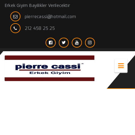
Erkek Giyim Bayilikler Verilecektir
pierrecassi@hotmail.com
212 458 25 25
takım elbise gri renk