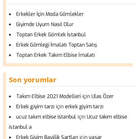
Erkekler İçin Moda Gömlekler
Giyimde Uyum Nasıl Olur
Toptan Erkek Gömlek İstanbul
Erkek Gömleği İmalatı Toptan Satış
Toptan Erkek Takım Elbise İmalatı
Son yorumlar
için
Takım Elbise 2021 Modelleri
Ulas Özer
için
Erkek giyim tarzı
erkek giyim tarzı
için
ucuz takım elbise istanbul
Ucuz takım elbise
istanbul a
için
Erkek Giyim Bayiilik Şartları
yaşar