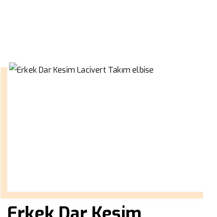
››
taba rengi erkek ceket
Anasayfa
Erkek Dar Kesim