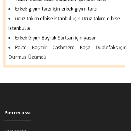
için
Erkek giyim tarzı
erkek giyim tarzı
için
ucuz takım elbise istanbul
Ucuz takım elbise
istanbul a
için
Erkek Giyim Bayiilik Şartları
yaşar
için
Palto – Kaşmir – Cashmere – Kaşe – Dublefaks
Durmus Üzümcü
Pierrecassi