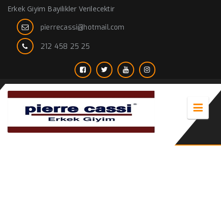
Erkek Giyim Bayilikler Verilecektir
pierrecassi@hotmail.com
212 458 25 25
Suitmen Erkeklere Özel