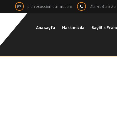
pierrecassi@hotmail.com
212 458 25 25
Anasayfa
Hakkımızda
Bayiilik Fran
ise