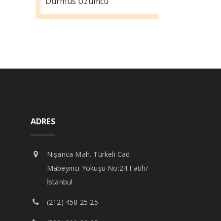
Durmus Üzümcü
ADRES
Nişanca Mah. Türkeli Cad
Mabeyinci Yokuşu No:24 Fatih/
İstanbul
(212) 458 25 25