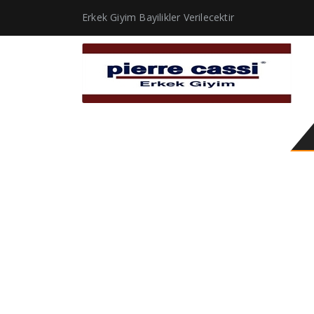
Erkek Giyim Bayilikler Verilecektir
spor kombin takım elb