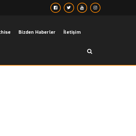
chise
Bizden Haberler
İletişim
››
spor kombin takım elbise
Anasayfa