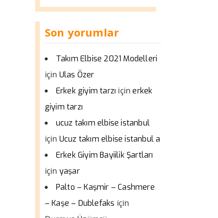
Son yorumlar
Takım Elbise 2021 Modelleri
için
Ulas Özer
için
Erkek giyim tarzı
erkek
giyim tarzı
ucuz takım elbise istanbul
için
Ucuz takım elbise istanbul a
Erkek Giyim Bayiilik Şartları
için
yaşar
Palto – Kaşmir – Cashmere
için
– Kaşe – Dublefaks