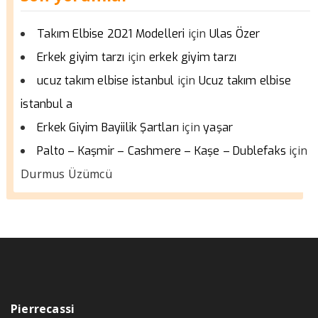
için
Takım Elbise 2021 Modelleri
Ulas Özer
için
Erkek giyim tarzı
erkek giyim tarzı
için
ucuz takım elbise istanbul
Ucuz takım elbise
istanbul a
için
Erkek Giyim Bayiilik Şartları
yaşar
için
Palto – Kaşmir – Cashmere – Kaşe – Dublefaks
Durmus Üzümcü
Pierrecassi