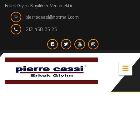
Erkek Giyim Bayilikler Verilecektir
pierrecassi@hotmail.com
212 458 25 25
spor kesim pantolon