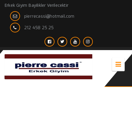
Erkek Giyim Bayilikler Verilecektir
pierrecassi@hotmail.com
212 458 25 25
Spor Giyim Modelleri