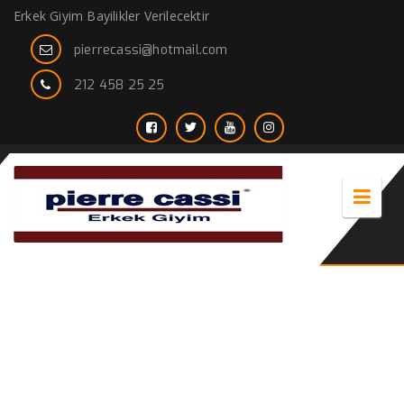
Erkek Giyim Bayilikler Verilecektir
pierrecassi@hotmail.com
212 458 25 25
spor ceket erkek kombinleri