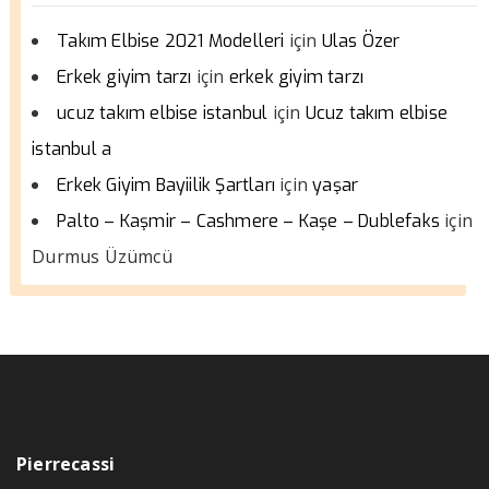
için
Takım Elbise 2021 Modelleri
Ulas Özer
için
Erkek giyim tarzı
erkek giyim tarzı
için
ucuz takım elbise istanbul
Ucuz takım elbise
istanbul a
için
Erkek Giyim Bayiilik Şartları
yaşar
için
Palto – Kaşmir – Cashmere – Kaşe – Dublefaks
Durmus Üzümcü
Pierrecassi