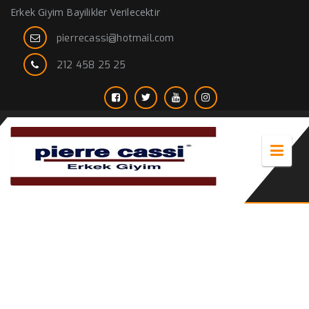
Erkek Giyim Bayilikler Verilecektir
pierrecassi@hotmail.com
212 458 25 25
siyah takım elbiseye uygun