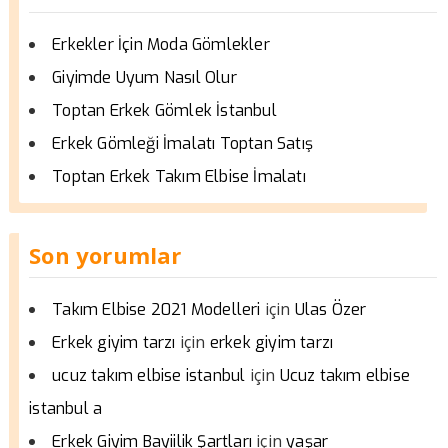
Erkekler İçin Moda Gömlekler
Giyimde Uyum Nasıl Olur
Toptan Erkek Gömlek İstanbul
Erkek Gömleği İmalatı Toptan Satış
Toptan Erkek Takım Elbise İmalatı
Son yorumlar
için
Takım Elbise 2021 Modelleri
Ulas Özer
için
Erkek giyim tarzı
erkek giyim tarzı
için
ucuz takım elbise istanbul
Ucuz takım elbise
istanbul a
için
Erkek Giyim Bayiilik Şartları
yaşar