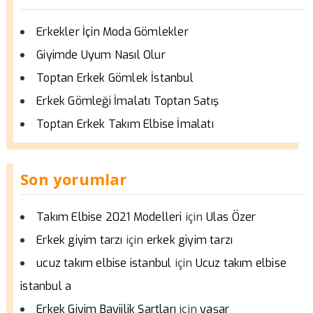
Erkekler İçin Moda Gömlekler
Giyimde Uyum Nasıl Olur
Toptan Erkek Gömlek İstanbul
Erkek Gömleği İmalatı Toptan Satış
Toptan Erkek Takım Elbise İmalatı
Son yorumlar
için
Takım Elbise 2021 Modelleri
Ulas Özer
için
Erkek giyim tarzı
erkek giyim tarzı
için
ucuz takım elbise istanbul
Ucuz takım elbise
istanbul a
için
Erkek Giyim Bayiilik Şartları
yaşar