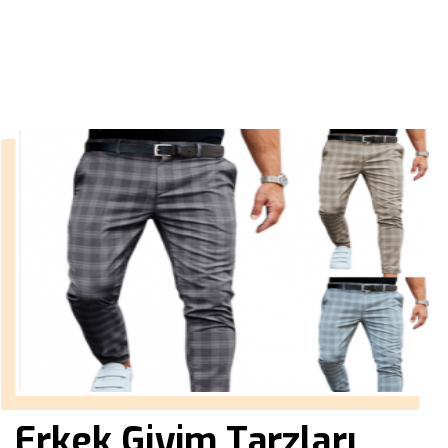
››
siyah takım elbise ceketi
Anasayfa
Erkek Giyim Tarzları