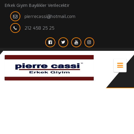
Erkek Giyim Bayilikler Verilecektir
pierrecassi@hotmail.com
212 458 25 25
siyah takım elbise ceketi