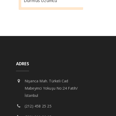
Durmus Üzümcü
ADRES
Nişanca Mah. Türkeli Cad
Mabeyinci Yokuşu No:24 Fatih/
İstanbul
(212) 458 25 25