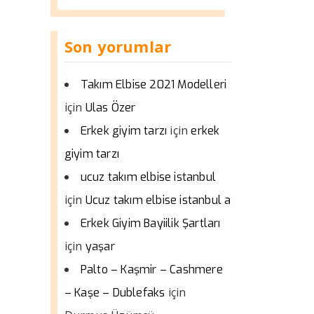
Son yorumlar
Takım Elbise 2021 Modelleri
için
Ulas Özer
için
Erkek giyim tarzı
erkek
giyim tarzı
ucuz takım elbise istanbul
için
Ucuz takım elbise istanbul a
Erkek Giyim Bayiilik Şartları
için
yaşar
Palto – Kaşmir – Cashmere
için
– Kaşe – Dublefaks