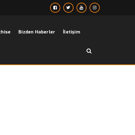
chise
Bizden Haberler
İletişim
››
siyah kırmızı takım elbise
Anasayfa