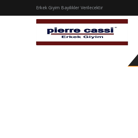
Erkek Giyim Bayilikler Verilecektir
siyah kırmızı takım elb