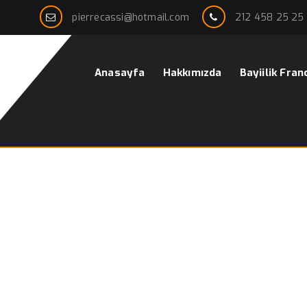
pierrecassi@hotmail.com
212 458 25 25
Anasayfa
Hakkımızda
Bayiilik Fran
ise