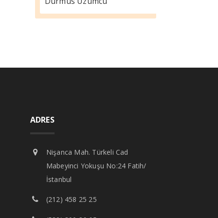
Durmus Üzümcü
ADRES
Nişanca Mah. Türkeli Cad
Mabeyinci Yokuşu No:24 Fatih/
İstanbul
(212) 458 25 25