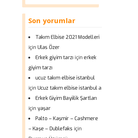
Son yorumlar
Takım Elbise 2021 Modelleri
için
Ulas Özer
için
Erkek giyim tarzı
erkek
giyim tarzı
ucuz takım elbise istanbul
için
Ucuz takım elbise istanbul a
Erkek Giyim Bayiilik Şartları
için
yaşar
Palto – Kaşmir – Cashmere
için
– Kaşe – Dublefaks