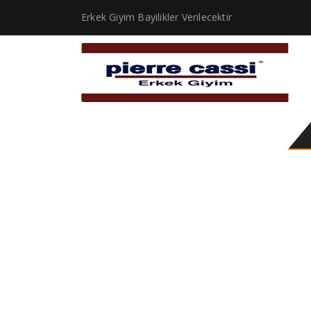
Erkek Giyim Bayilikler Verilecektir
Siyah Gömlek – Slimfit