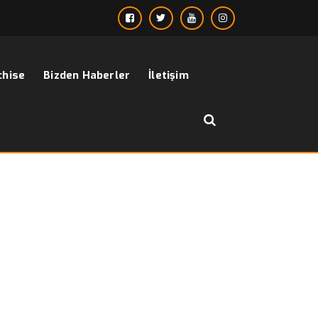
chise
Bizden Haberler
İletişim
››
Siyah Gömlek – Slimfit Model (Black shirt)
sayfa