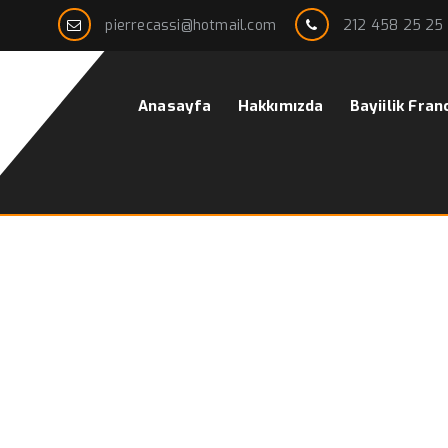
pierrecassi@hotmail.com
212 458 25 25
Anasayfa
Hakkımızda
Bayiilik Fran
 Model (Black shirt)
Ana