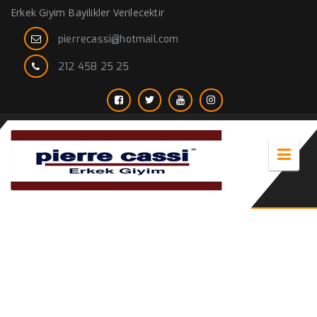
Erkek Giyim Bayilikler Verilecektir
pierrecassi@hotmail.com
212 458 25 25
sezon sonu erkek kaban