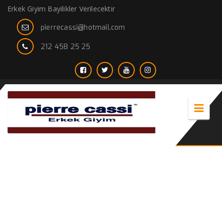
Erkek Giyim Bayilikler Verilecektir
pierrecassi@hotmail.com
212 458 25 25
Sedef kol dügmesi