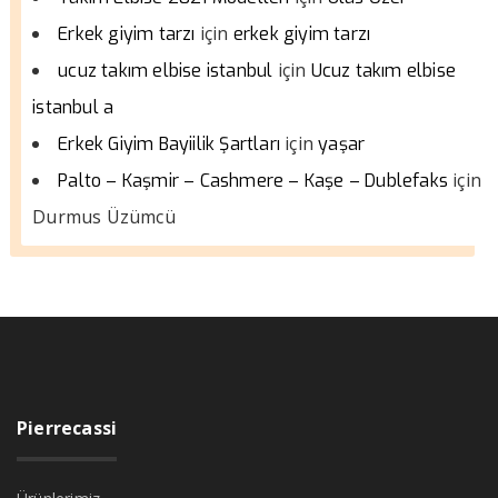
için
Erkek giyim tarzı
erkek giyim tarzı
için
ucuz takım elbise istanbul
Ucuz takım elbise
istanbul a
için
Erkek Giyim Bayiilik Şartları
yaşar
için
Palto – Kaşmir – Cashmere – Kaşe – Dublefaks
Durmus Üzümcü
Pierrecassi