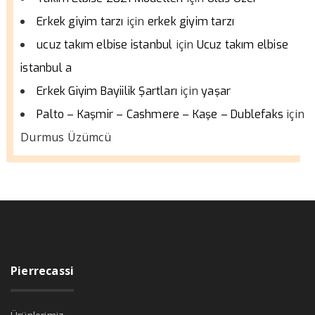
için
Erkek giyim tarzı
erkek giyim tarzı
için
ucuz takım elbise istanbul
Ucuz takım elbise
istanbul a
için
Erkek Giyim Bayiilik Şartları
yaşar
için
Palto – Kaşmir – Cashmere – Kaşe – Dublefaks
Durmus Üzümcü
Pierrecassi