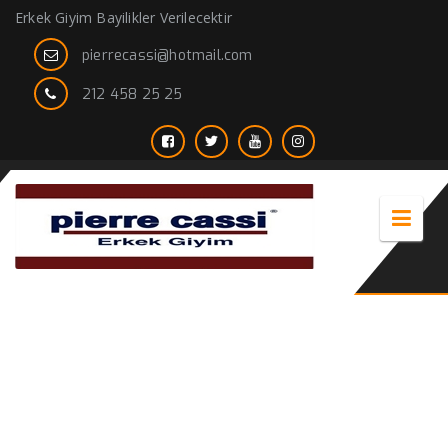
Erkek Giyim Bayilikler Verilecektir
pierrecassi@hotmail.com
212 458 25 25
Sade Gömlek Modelleri