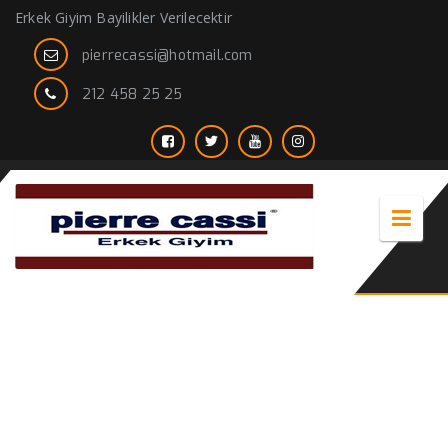
Erkek Giyim Bayilikler Verilecektir
pierrecassi@hotmail.com
212 458 25 25
Resmi pantolon