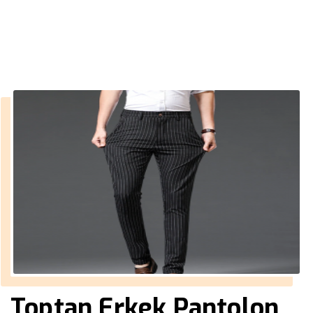
››
Resmi pantolon
Anasayfa
Toptan Erkek Pantolon