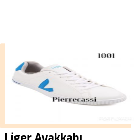
››
pierrecassi Ayakkabı
Anasayfa
Liger Ayakkabı