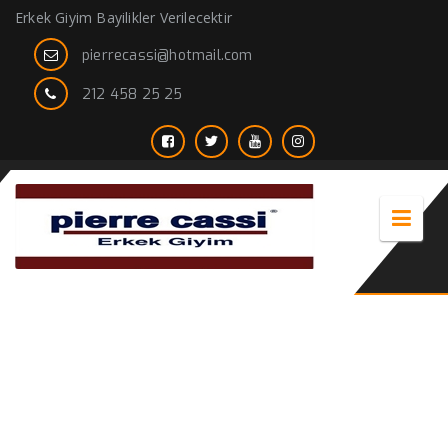
Erkek Giyim Bayilikler Verilecektir
pierrecassi@hotmail.com
212 458 25 25
pierrecassi Ayakkabı