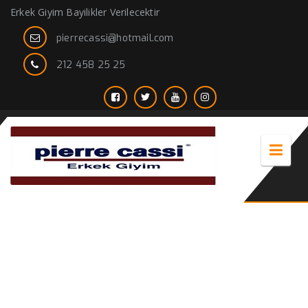
Erkek Giyim Bayilikler Verilecektir
pierrecassi@hotmail.com
212 458 25 25
Pierre Cassi – Fransa Paris