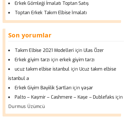
Erkek Gömleği İmalatı Toptan Satış
Toptan Erkek Takım Elbise İmalatı
Son yorumlar
için
Takım Elbise 2021 Modelleri
Ulas Özer
için
Erkek giyim tarzı
erkek giyim tarzı
için
ucuz takım elbise istanbul
Ucuz takım elbise
istanbul a
için
Erkek Giyim Bayiilik Şartları
yaşar
için
Palto – Kaşmir – Cashmere – Kaşe – Dublefaks
Durmus Üzümcü