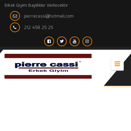
Erkek Giyim Bayilikler Verilecektir
pierrecassi@hotmail.com
212 458 25 25
papyonlu spor takım elbise